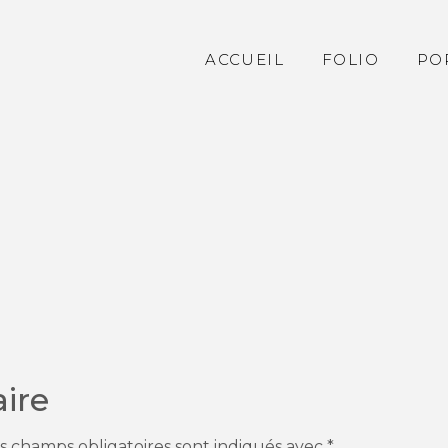
ACCUEIL
FOLIO
PO
ire
s champs obligatoires sont indiqués avec
*